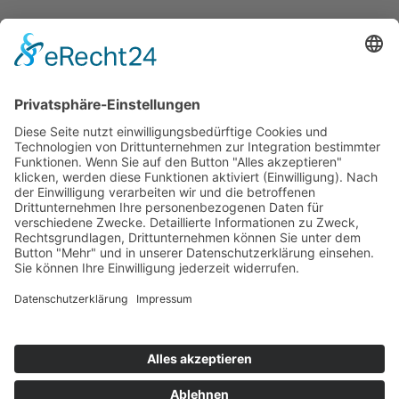
Haarlekin Friseurstudio
Schnitzschulstrasse 1
82467 Garmisch-Partenkirchen
TERMIN VEREINBAREN
08821 - 7 81 46 36
DIENSTAG - FREITAG
9.00 - 18.00 Uhr
DONNERSTAG
13.00 - 20.00 Uhr
SAMSTAG
nach Vereinbarung